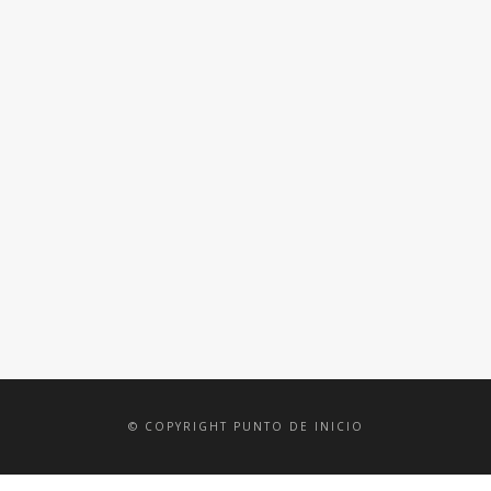
INFOBILIARIO
REVISTA
CULTIVA
COLEGIO
CONFITES
NACIONAL
MERELLO
© COPYRIGHT PUNTO DE INICIO