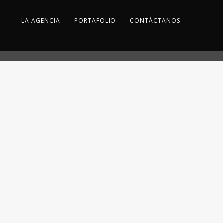
LA AGENCIA
PORTAFOLIO
CONTÁCTANOS
RODI
CONFITES
OUP
MERELLO